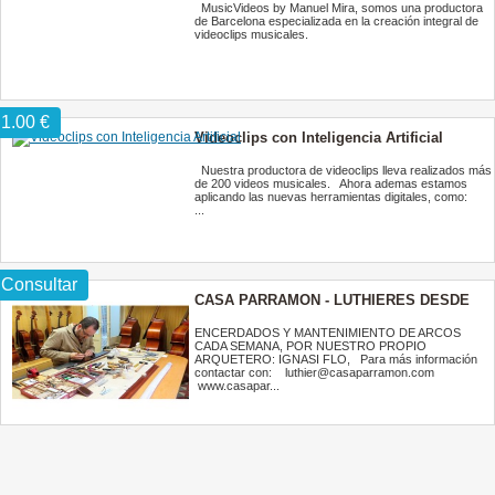
MusicVideos by Manuel Mira, somos una productora
de Barcelona especializada en la creación integral de
videoclips musicales.
1.00 €
Videoclips con Inteligencia Artificial
Nuestra productora de videoclips lleva realizados más
de 200 videos musicales. Ahora ademas estamos
aplicando las nuevas herramientas digitales, como:
...
Consultar
CASA PARRAMON - LUTHIERES DESDE
1897
ENCERDADOS Y MANTENIMIENTO DE ARCOS
CADA SEMANA, POR NUESTRO PROPIO
ARQUETERO: IGNASI FLO, Para más información
contactar con: luthier@casaparramon.com
www.casapar...