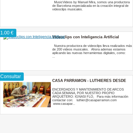
MusicVideos by Manuel Mira, somos una productora
de Barcelona especializada en la creación integral de
videoclips musicales.
1.00 €
Videoclips con Inteligencia Artificial
Nuestra productora de videoclips lleva realizados más
de 200 videos musicales. Ahora ademas estamos
aplicando las nuevas herramientas digitales, como:
...
Consultar
CASA PARRAMON - LUTHIERES DESDE
1897
ENCERDADOS Y MANTENIMIENTO DE ARCOS
CADA SEMANA, POR NUESTRO PROPIO
ARQUETERO: IGNASI FLO, Para más información
contactar con: luthier@casaparramon.com
www.casapar...