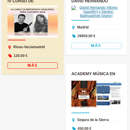
IV CURSO DE
DAVID HERNANDO
REPERTORIO
VITORES (SAXOFÓN) Y
ORQUESTAL PARA
SANDRO´ BAKHUAS...
CLARINETE 20...
Madrid
28850.00 €
MÁS
Rivas-Vaciamadrid
120.00 €
MÁS
ACADEMY MÚSICA EN
SEGURA 2016 (1 - 7
JULIO)
Segura de la Sierra
450.00 €