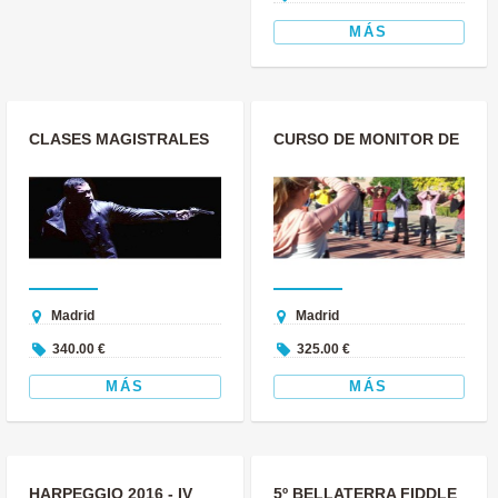
MÁS
CLASES MAGISTRALES
CURSO DE MONITOR DE
CON AQUILES
TIEMPO LIBRE DE LA
MACHADO EN
ESCUELA FRA...
OPERASTU...
Madrid
Madrid
340.00 €
325.00 €
MÁS
MÁS
HARPEGGIO 2016 - IV
5º BELLATERRA FIDDLE