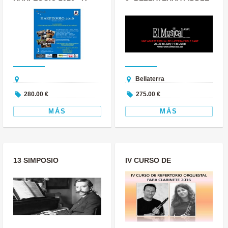
CAMPUS
CAMP
INTERNACIONAL DE
MÚSICA
Bellaterra
280.00 €
275.00 €
MÁS
MÁS
13 SIMPOSIO
IV CURSO DE
INTERNACIONAL DE
REPERTORIO
MÚSICA DE TECLA
ORQUESTAL PARA
ESPAÑ...
CLARINETE 20...