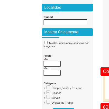
Localidad
Ciudad
Mostrar únicamente
Mostrar únicamente anuncios con
imágenes
Precio
Min.
Max.
Co
Categoría
+
Compra, Venta y Trueque
+
Classes
+
Serveis
+
Ofertes de Treball
60