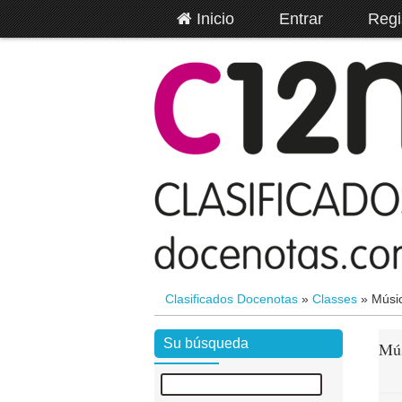
Inicio
Entrar
Regi
Clasificados Docenotas
»
Classes
»
Músic
Su búsqueda
Mús