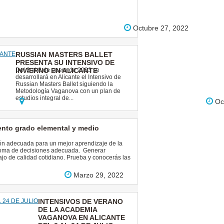
Octubre 27, 2022
RUSSIAN MASTERS BALLET
PRESENTA SU INTENSIVO DE
INVIERNO EN ALICANTE
Del 2 al 8 de enero de 2023 se
desarrollará en Alicante el Intensivo de
Russian Masters Ballet siguiendo la
Metodología Vaganova con un plan de
estudios integral de...
Oct
iento grado elemental y medio
ón adecuada para un mejor aprendizaje de la
, toma de decisiones adecuada. Generar
ajo de calidad cotidiano. Prueba y conocerás las
Marzo 29, 2022
INTENSIVOS DE VERANO
DE LA ACADEMIA
VAGANOVA EN ALICANTE