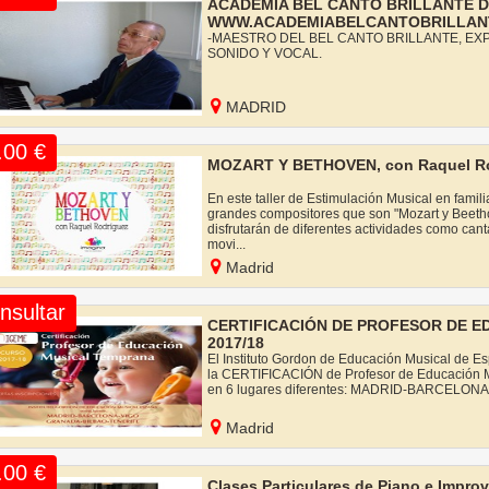
ACADEMIA BEL CANTO BRILLANTE D
WWW.ACADEMIABELCANTOBRILLAN
-MAESTRO DEL BEL CANTO BRILLANTE, EX
SONIDO Y VOCAL.
MADRID
.00 €
MOZART Y BETHOVEN, con Raquel R
En este taller de Estimulación Musical en famil
grandes compositores que son "Mozart y Beetho
disfrutarán de diferentes actividades como canta
movi...
Madrid
nsultar
CERTIFICACIÓN DE PROFESOR DE 
2017/18
El Instituto Gordon de Educación Musical de Es
la CERTIFICACIÓN de Profesor de Educación M
en 6 lugares diferentes: MADRID-BARCEL
Madrid
.00 €
Clases Particulares de Piano e Improv