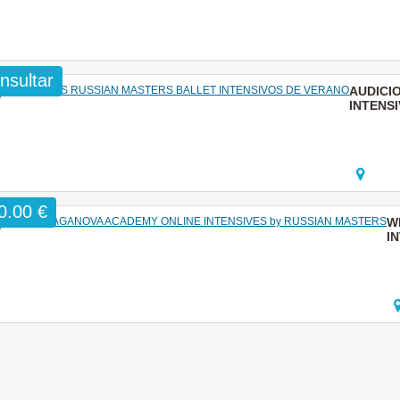
nsultar
AUDICI
INTENS
0.00 €
W
I