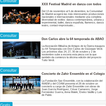
Consultar
XXX Festival Madrid en danza con todos
los estilos
Del 13 de noviembre al 5 de diciembre, la Comunidad
de Madrid acogerá las más interesantes producciones
nacionales e internacionales mediante una completa
diversidad de estilos: danza contemporánea, urbana y
experimental, ballet, danza española, flamenco, danza
teatro, contact-improvisatio...
Consultar
Don Carlos abre la 64 temporada de ABAO
La Asociación Bilbaína de Amigos de la Ópera inaugura
su 64 Temporada con Don Carlos de Giuseppe Verdi.
Los próximos días 24, 27, 30 de octubre y 2 de
noviembre sube a escena esta pieza con la que
también da comienzo la décima edición del proyecto
Tutto Verdi.
Consultar
Concierto de Zahir Ensemble en el Colegio
Oficial de Arquitectos de Madrid
La Fundación Sax-Ensemble, con la colaboración del
INAEM y del COAM presenta el 26 de octubre un
concierto a cargo de Zahir Ensemble con obras de
Juan García Rodríguez, César Camarero, Jorge
Fernández Guerra, Anna Malek, Eneko Vadillo y Luis
de Pablo.
Gratis