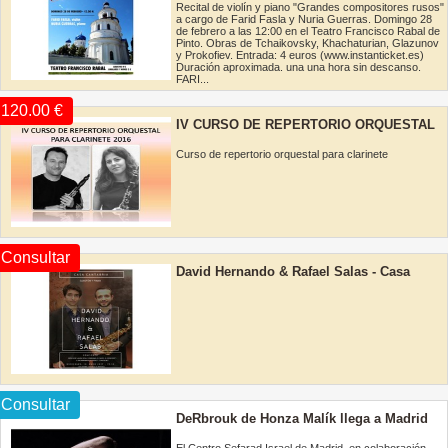
Recital de violín y piano "Grandes compositores rusos"
a cargo de Farid Fasla y Nuria Guerras. Domingo 28
de febrero a las 12:00 en el Teatro Francisco Rabal de
Pinto. Obras de Tchaikovsky, Khachaturian, Glazunov
y Prokofiev. Entrada: 4 euros (www.instanticket.es)
Duración aproximada. una una hora sin descanso.
FARI...
120.00 €
IV CURSO DE REPERTORIO ORQUESTAL
PARA CLARINETE 2016
Curso de repertorio orquestal para clarinete
Consultar
David Hernando & Rafael Salas - Casa
Cantabria - Concierto Saxofón y piano.
Consultar
DeRbrouk de Honza Malík llega a Madrid
en el Centenario de ‘La metamorfosis’ de