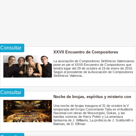
Consultar
XXVII Encuentro de Compositores
Valencianos
La asociación de Compositores Sinfónicos Valencianos
pone en pie el XXVII Encuentro de Compositores que
tendrá lugar del 29 de octubre al 19 de enero de 2016.
Según el presidente de la Asociación de Compositores
Sinfónicos Valencia...
Consultar
Noche de brujas, espíritus y misterio con
la Orquesta Metropolitana de Madrid y el
Coro Talía
Una noche de brujas inaugura el 31 de octubre la V
temporada del Grupo Concertante Talía en el Auditorio
Nacional con obras de Mussorgski, Dukas, y las
bandas sonoras de Harry Potter y La amenaza
fantasma de J. Williams, La profecía de J. Goldsmith o
Batman, de D. Elfman.