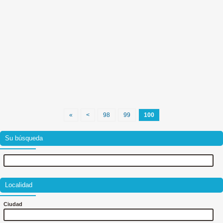
«
<
98
99
100
Su búsqueda
Localidad
Ciudad