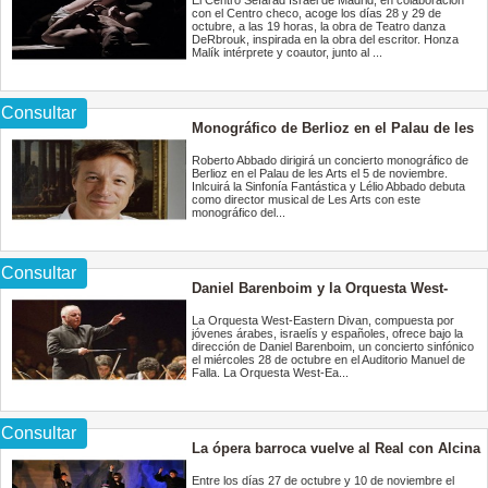
Kafka
El Centro Sefarad Israel de Madrid, en colaboración
con el Centro checo, acoge los días 28 y 29 de
octubre, a las 19 horas, la obra de Teatro danza
DeRbrouk, inspirada en la obra del escritor. Honza
Malík intérprete y coautor, junto al ...
Consultar
Monográfico de Berlioz en el Palau de les
Arts
Roberto Abbado dirigirá un concierto monográfico de
Berlioz en el Palau de les Arts el 5 de noviembre.
Inlcuirá la Sinfonía Fantástica y Lélio Abbado debuta
como director musical de Les Arts con este
monográfico del...
Consultar
Daniel Barenboim y la Orquesta West-
Eastern Divan en el Auditorio Manuel de
Falla
La Orquesta West-Eastern Divan, compuesta por
jóvenes árabes, israelís y españoles, ofrece bajo la
dirección de Daniel Barenboim, un concierto sinfónico
el miércoles 28 de octubre en el Auditorio Manuel de
Falla. La Orquesta West-Ea...
Consultar
La ópera barroca vuelve al Real con Alcina
de Haendel
Entre los días 27 de octubre y 10 de noviembre el