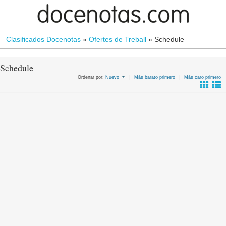
Clasificados Docenotas
»
Ofertes de Treball
»
Schedule
Schedule
Ordenar por:
Nuevo
|
Más barato primero
|
Más caro primero