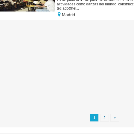
29 de junio al 31 de julio. Se desarrollará en e
actividades como danzas del mundo, construcció
teclado&hel...
Madrid
1
2
>