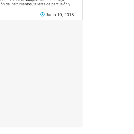
l Centro Musical Joaquín Turina e incluye
n de instrumentos, talleres de percusión y
Junio 10, 2015