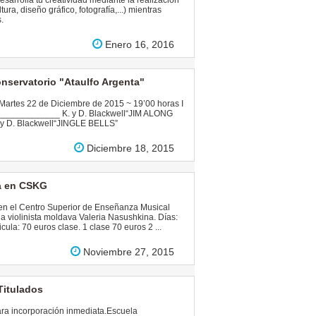
sarrolla tu creatividad mediante la realización
tura, diseño gráfico, fotografía,...) mientras
.
Enero 16, 2016
ervatorio "Ataulfo Argenta"
rtes 22 de Diciembre de 2015 ~ 19’00 horas I
__________ K. y D. Blackwell“JIM ALONG
 D. Blackwell“JINGLE BELLS”
Diciembre 18, 2015
na en CSKG
 en el Centro Superior de Enseñanza Musical
a violinista moldava Valeria Nasushkina. Días:
ula: 70 euros clase. 1 clase 70 euros 2 ...
Noviembre 27, 2015
Titulados
ara incorporación inmediata.Escuela