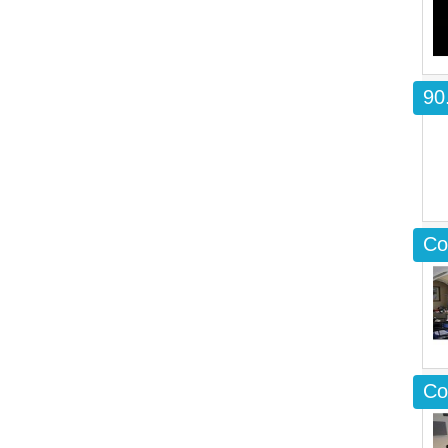
90
Co
Co