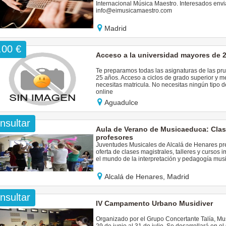
Internacional Música Maestro. Interesados enviar
info@eimusicamaestro.com
Madrid
.00 €
Acceso a la universidad mayores de 
Te preparamos todas las asignaturas de las pr
25 años. Acceso a ciclos de grado superior y m
necesitas matricula. No necesitas ningún tipo d
online
Aguadulce
nsultar
Aula de Verano de Musicaeduca: Clase
profesores
Juventudes Musicales de Alcalá de Henares pre
oferta de clases magistrales, talleres y cursos 
el mundo de la interpretación y pedagogía music
Alcalá de Henares, Madrid
nsultar
IV Campamento Urbano Musidiver
Organizado por el Grupo Concertante Talía, Mus