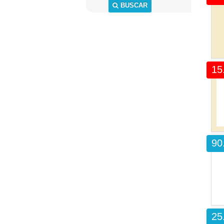
BUSCAR
15
90
25