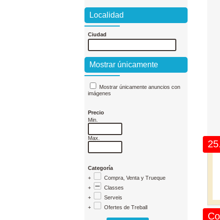
Localidad
Ciudad
Mostrar únicamente
Mostrar únicamente anuncios con
imágenes
Precio
Min.
Max.
25
Categoría
+
Compra, Venta y Trueque
+
Classes
+
Serveis
+
Ofertes de Treball
Co