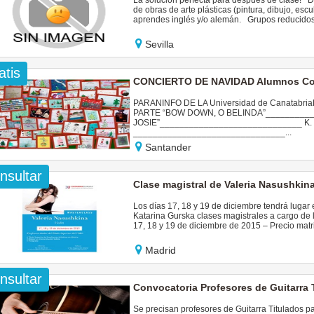
La solución perfecta para después de clase! De
de obras de arte plásticas (pintura, dibujo, escul
aprendes inglés y/o alemán. Grupos reducidos
Sevilla
atis
CONCIERTO DE NAVIDAD Alumnos Cons
PARANINFO DE LA Universidad de CanatabriaMa
PARTE “BOW DOWN, O BELINDA”____________
JOSIE”_____________________________ K. y
_______________________________...
Santander
nsultar
Clase magistral de Valeria Nasushki
Los días 17, 18 y 19 de diciembre tendrá lugar
Katarina Gurska clases magistrales a cargo de l
17, 18 y 19 de diciembre de 2015 – Precio matric
Madrid
nsultar
Convocatoria Profesores de Guitarra 
Se precisan profesores de Guitarra Titulados p