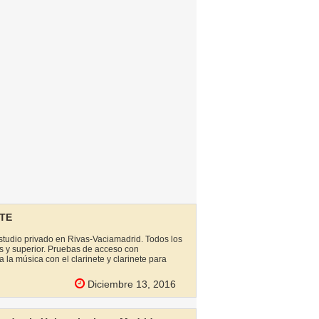
TE
estudio privado en Rivas-Vaciamadrid. Todos los
s y superior. Pruebas de acceso con
 la música con el clarinete y clarinete para
Diciembre 13, 2016