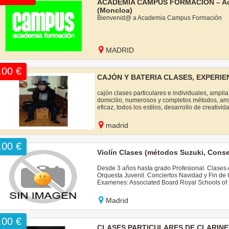
ACADEMIA CAMPUS FORMACION – Acad
(Moncloa)
Bienvenid@ a Academia Campus Formación
MADRID
.00 €
CAJÓN Y BATERIA CLASES, EXPERI
cajón clases particulares e individuales, ampli
domicilio, numerosos y completos métodos, ampl
eficaz, todos los estilos, desarrollo de creativi
madrid
.00 €
Violín Clases (métodos Suzuki, Conse
Desde 3 años hasta grado Profesional. Clases 
Orquesta Juvenil. Conciertos Navidad y Fin de 
Examenes: Associated Board Royal Schools of 
Madrid
.00 €
CLASES PARTICULARES DE CLARINE