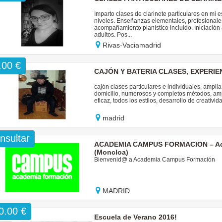
Imparto clases de clarinete particulares en mi 
niveles. Enseñanzas elementales, profesionale
acompañamiento pianístico incluído. Iniciación a
adultos. Pos...
Rivas-Vaciamadrid
.00 €
CAJÓN Y BATERIA CLASES, EXPERI
cajón clases particulares e individuales, ampli
domicilio, numerosos y completos métodos, ampl
eficaz, todos los estilos, desarrollo de creativi
madrid
nsultar
ACADEMIA CAMPUS FORMACION – Acad
(Moncloa)
Bienvenid@ a Academia Campus Formación
MADRID
0.00 €
Escuela de Verano 2016!