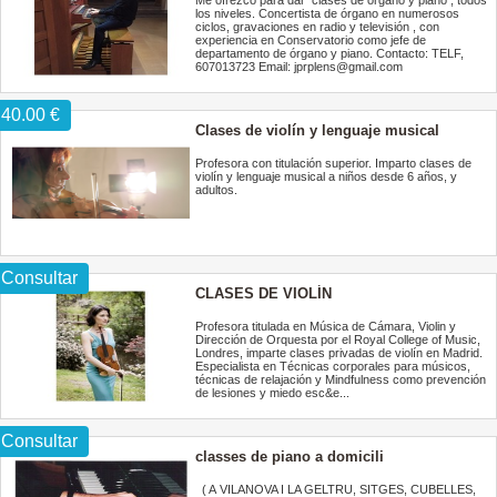
Me ofrezco para dar clases de órgano y piano , todos
los niveles. Concertista de órgano en numerosos
ciclos, gravaciones en radio y televisión , con
experiencia en Conservatorio como jefe de
departamento de órgano y piano. Contacto: TELF,
607013723 Email: jprplens@gmail.com
40.00 €
Clases de violín y lenguaje musical
Profesora con titulación superior. Imparto clases de
violín y lenguaje musical a niños desde 6 años, y
adultos.
Consultar
CLASES DE VIOLÍN
Profesora titulada en Música de Cámara, Violin y
Dirección de Orquesta por el Royal College of Music,
Londres, imparte clases privadas de violín en Madrid.
Especialista en Técnicas corporales para músicos,
técnicas de relajación y Mindfulness como prevención
de lesiones y miedo esc&e...
Consultar
classes de piano a domicili
( A VILANOVA I LA GELTRU, SITGES, CUBELLES,