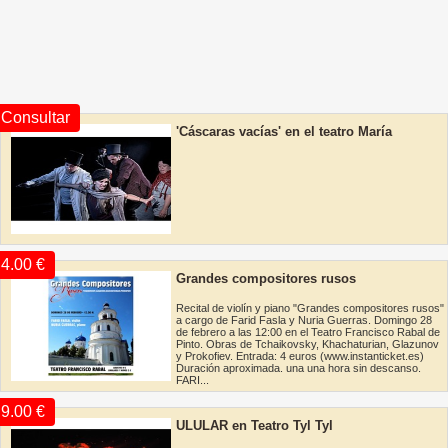
Consultar
'Cáscaras vacías' en el teatro María
Guerrero
4.00 €
Grandes compositores rusos
Recital de violín y piano "Grandes compositores rusos"
a cargo de Farid Fasla y Nuria Guerras. Domingo 28
de febrero a las 12:00 en el Teatro Francisco Rabal de
Pinto. Obras de Tchaikovsky, Khachaturian, Glazunov
y Prokofiev. Entrada: 4 euros (www.instanticket.es)
Duración aproximada. una una hora sin descanso.
FARI...
9.00 €
ULULAR en Teatro Tyl Tyl