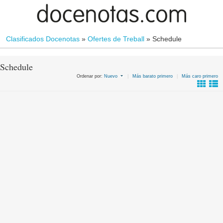
Clasificados Docenotas
»
Ofertes de Treball
»
Schedule
Schedule
Ordenar por:
Nuevo
|
Más barato primero
|
Más caro primero