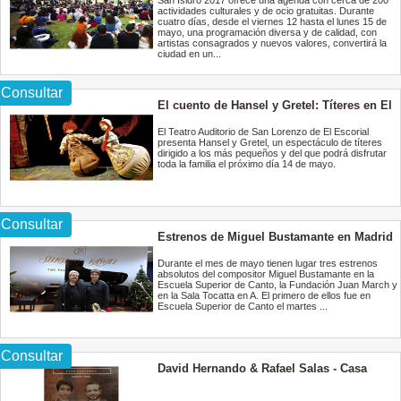
San Isidro 2017 ofrece una agenda con cerca de 200
actividades culturales y de ocio gratuitas. Durante
cuatro días, desde el viernes 12 hasta el lunes 15 de
mayo, una programación diversa y de calidad, con
artistas consagrados y nuevos valores, convertirá la
ciudad en un...
Consultar
El cuento de Hansel y Gretel: Títeres en El
Escorial
El Teatro Auditorio de San Lorenzo de El Escorial
presenta Hansel y Gretel, un espectáculo de títeres
dirigido a los más pequeños y del que podrá disfrutar
toda la familia el próximo día 14 de mayo.
Consultar
Estrenos de Miguel Bustamante en Madrid
Durante el mes de mayo tienen lugar tres estrenos
absolutos del compositor Miguel Bustamante en la
Escuela Superior de Canto, la Fundación Juan March y
en la Sala Tocatta en A. El primero de ellos fue en
Escuela Superior de Canto el martes ...
Consultar
David Hernando & Rafael Salas - Casa
Cantabria - Concierto Saxofón y piano.