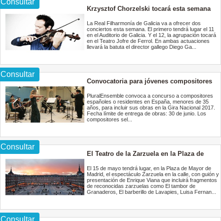
Consultar
Krzysztof Chorzelski tocará esta semana
con la Real Filharmonía de Galicia
La Real Filharmonía de Galicia va a ofrecer dos
conciertos esta semana. El primero tendrá lugar el 11
en el Auditorio de Galicia. Y el 12, la agrupación tocará
en el Teatro Jofre de Ferrol. En ambas actuaciones
llevará la batuta el director gallego Diego Ga...
Consultar
Convocatoria para jóvenes compositores
para la Gira 2017 de PluralEnsemble
PluralEnsemble convoca a concurso a compositores
españoles o residentes en España, menores de 35
años, para incluir sus obras en la Gira Nacional 2017.
Fecha límite de entrega de obras: 30 de junio. Los
compositores sel...
Consultar
El Teatro de la Zarzuela en la Plaza de
Mayor de Madrid
El 15 de mayo tendrá lugar, en la Plaza de Mayor de
Madrid, el espectáculo Zarzuela en la calle, con guión y
presentación de Enrique Viana que incluirá fragmentos
de reconocidas zarzuelas como El tambor de
Granaderos, El barberillo de Lavapies, Luisa Fernan...
Consultar