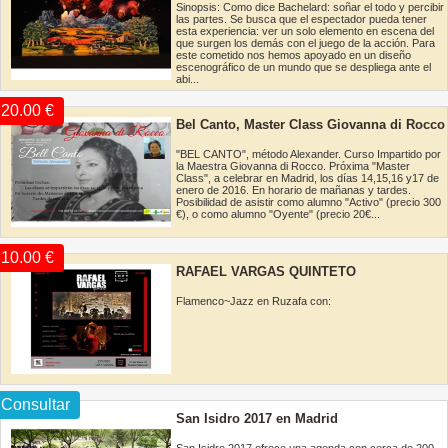
Sinopsis: Como dice Bachelard: soñar el todo y percibir
las partes. Se busca que el espectador pueda tener
esta experiencia: ver un solo elemento en escena del
que surgen los demás con el juego de la acción. Para
este cometido nos hemos apoyado en un diseño
escenográfico de un mundo que se despliega ante el
abi...
20.00 €
Bel Canto, Master Class Giovanna di Rocco
"BEL CANTO", método Alexander. Curso Impartido por
la Maestra Giovanna di Rocco. Próxima "Master
Class", a celebrar en Madrid, los días 14,15,16 y17 de
enero de 2016. En horario de mañanas y tardes.
Posibilidad de asistir como alumno "Activo" (precio 300
€), o como alumno "Oyente" (precio 20€...
10.00 €
RAFAEL VARGAS QUINTETO
Flamenco~Jazz en Ruzafa con:
Consultar
San Isidro 2017 en Madrid