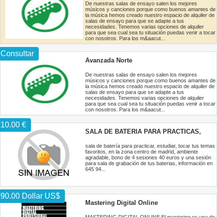
De nuestras salas de ensayo salen los mejores
músicos y canciones porque como buenos amantes de
la música hemos creado nuestro espacio de alquiler de
salas de ensayo para que se adapte a tus
necesidades. Tenemos varias opciones de alquiler
para que sea cual sea tu situación puedas venir a tocar
con nosotros. Para los m&aacut...
Consultar
Avanzada Norte
De nuestras salas de ensayo salen los mejores
músicos y canciones porque como buenos amantes de
la música hemos creado nuestro espacio de alquiler de
salas de ensayo para que se adapte a tus
necesidades. Tenemos varias opciones de alquiler
para que sea cual sea tu situación puedas venir a tocar
con nosotros. Para los m&aacut...
10.00 €
SALA DE BATERIA PARA PRACTICAS,
ESTUDIAR, MADRID CENTRO
sala de batería para practicar, estudiar, tocar tus temas
favoritos, en la zona centro de madrid, ambiente
agradable, bono de 4 sesiones 40 euros y una sesión
para sala de grabación de tus baterias, información en
645 94...
90.00 Dollar US$
Mastering Digital Online