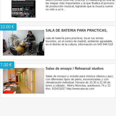
MASTERING DIGITAL ONLINE El mastering es una de
las etapas más importantes y la que finaliza el proceso
de producción musical, logrando que la musica suene
no sólo a un b...
10.00 €
SALA DE BATERIA PARA PRACTICAS,
CENTRO DE MADRID, 10 EUROS HORA
sala de batería para practicar, tocar tus temas
fovoritos, en el centro de madrid, ambiente agradable,
en el distrito de la cultura, información en 645 946 618
7.00 €
Salas de ensayo / Rehearsal studios
Salas de ensayo y estudio para música clásica y jazz,
con diferentes tipos de piano, insonorizadas y con
climatización individual. Horario de 10.30 a 21.00 de
lunes a sábado . Metro Moncloa, autobuses 74 y 21
tfno. 915431817 http://www.atocar.com