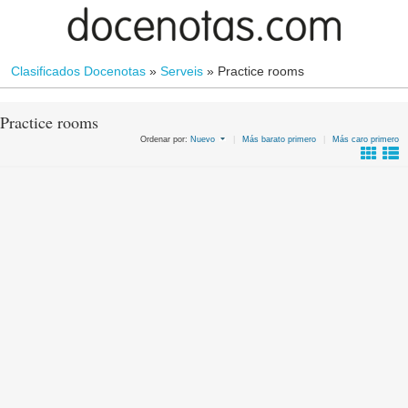
Clasificados Docenotas
»
Serveis
»
Practice rooms
Practice rooms
Ordenar por:
Nuevo
|
Más barato primero
|
Más caro primero