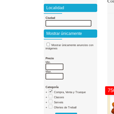
Com
Localidad
Ciudad
Mostrar únicamente
Mostrar únicamente anuncios con
imágenes
Precio
Min.
Max.
Categoría
75
+
Compra, Venta y Trueque
+
Classes
+
Serveis
+
Ofertes de Treball