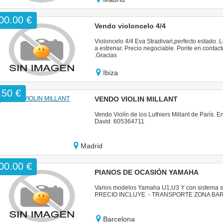
00.00 €
Vendo violoncelo 4/4
Violoncelo 4/4 Eva Stradivari,perfecto estado.
a estrenar. Precio negociable. Ponte en cont
.Gracias
Ibiza
.50 €
VENDO VIOLIN MILLANT
Vendo Violín de los Luthiers Millant de París. E
David 605364711
Madrid
00.00 €
PIANOS DE OCASIÓN YAMAHA
Varios modelos Yamaha U1,U3 Y con sistema sil
PRECIO INCLUYE - TRANSPORTE ZONA BAR
Barcelona