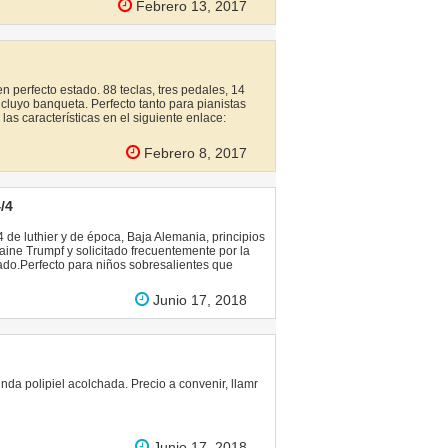
Febrero 13, 2017
n perfecto estado. 88 teclas, tres pedales, 14
ncluyo banqueta. Perfecto tanto para pianistas
as características en el siguiente enlace:
Febrero 8, 2017
/4
 de luthier y de época, Baja Alemania, principios
maine Trumpf y solicitado frecuentemente por la
ado.Perfecto para niños sobresalientes que
Junio 17, 2018
nda polipiel acolchada. Precio a convenir, llamr
Junio 17, 2018