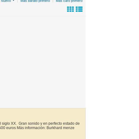
:
Nuevo
|
Más barato primero
|
Más caro primero
l siglo XX. Gran sonido y en perfecto estado de
500 euros Más información: Burkhard menze