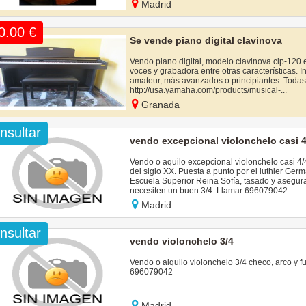
Madrid
0.00 €
Se vende piano digital clavinova
Vendo piano digital, modelo clavinova clp-120 e
voces y grabadora entre otras características. I
amateur, más avanzados o principiantes. Todas l
http://usa.yamaha.com/products/musical-...
Granada
nsultar
vendo excepcional violonchelo casi 4
Vendo o aquilo excepcional violonchelo casi 4/4
del siglo XX. Puesta a punto por el luthier Ger
Escuela Superior Reina Sofía, tasado y asegur
necesiten un buen 3/4. Llamar 696079042
Madrid
nsultar
vendo violonchelo 3/4
Vendo o alquilo violonchelo 3/4 checo, arco y fu
696079042
Madrid