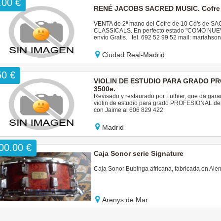
.00 €
RENÉ JACOBS SACRED MUSIC. Cofre 1
VENTA de 2ª mano del Cofre de 10 Cd's d
CLASSICALS. En perfecto estado "COMO NUEVO"
envío Gratis. tel. 692 52 99 52 mail: mariah
Ciudad Real-Madrid
50 €
VIOLIN DE ESTUDIO PARA GRADO PR
3500e.
Revisado y restaurado por Luthier, que da garan
violin de estudio para grado PROFESIONAL del C
con Jaime al 606 829 422
Madrid
00.00 €
Caja Sonor serie Signature
Caja Sonor Bubinga africana, fabricada en Ale
Arenys de Mar