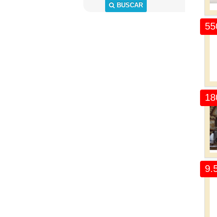
BUSCAR
55
18
9.