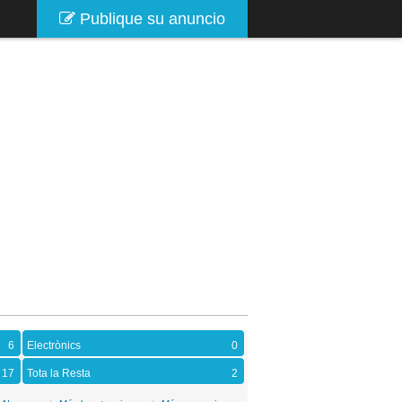
Publique su anuncio
6
Electrònics
0
17
Tota la Resta
2