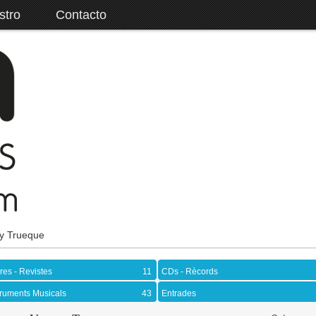
stro
Contacto
y Trueque
bres - Revistes
11
CDs - Rècords
truments Musicals
43
Entrades