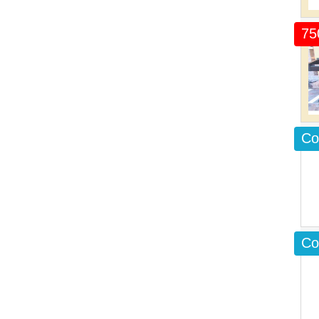
75
Co
Co