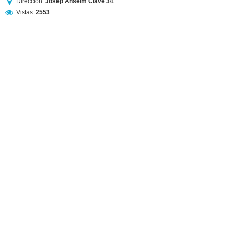
Dirección:
Josep Anselm Clavé 34
Vistas:
2553