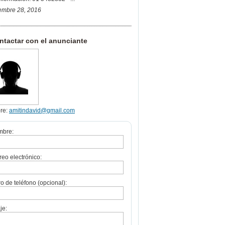
embre 28, 2016
tactar con el anunciante
re:
amitindavid@gmail.com
mbre:
reo electrónico:
 de teléfono (opcional):
je: