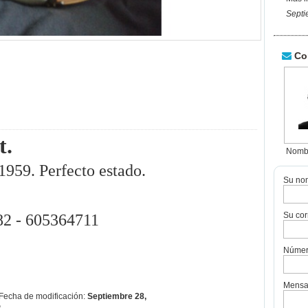
Septi
Con
t.
Nomb
1959. Perfecto estado.
Su no
Su cor
82 - 605364711
Número
Mensa
Fecha de modificación:
Septiembre 28,