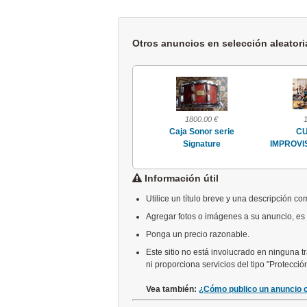
Otros anuncios en selección aleatori
Consultar
1800.00 €
VI International Summer
Caja Sonor serie
CU
Brass
Signature
IMPROVI
Información útil
Utilice un título breve y una descripción com
Agregar fotos o imágenes a su anuncio, es b
Ponga un precio razonable.
Este sitio no está involucrado en ninguna 
ni proporciona servicios del tipo "Protecci
Vea también:
¿Cómo publico un anuncio c