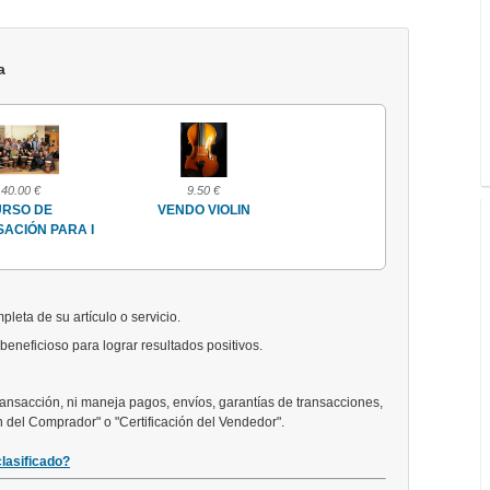
a
140.00 €
9.50 €
Consultar
RSO DE
VENDO VIOLIN
Campus Musical Valle
SACIÓN PARA I
de Tena (
pleta de su artículo o servicio.
eneficioso para lograr resultados positivos.
transacción, ni maneja pagos, envíos, garantías de transacciones,
ón del Comprador" o "Certificación del Vendedor".
lasificado?