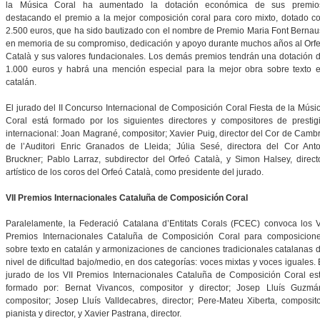
la Música Coral ha aumentado la dotación económica de sus premio
destacando el premio a la mejor composición coral para coro mixto, dotado c
2.500 euros, que ha sido bautizado con el nombre de Premio Maria Font Bernau
en memoria de su compromiso, dedicación y apoyo durante muchos años al Orf
Català y sus valores fundacionales. Los demás premios tendrán una dotación 
1.000 euros y habrá una mención especial para la mejor obra sobre texto 
catalán.
El jurado del II Concurso Internacional de Composición Coral Fiesta de la Músi
Coral está formado por los siguientes directores y compositores de prestig
internacional: Joan Magrané, compositor; Xavier Puig, director del Cor de Camb
de l’Auditori Enric Granados de Lleida; Júlia Sesé, directora del Cor Ant
Bruckner; Pablo Larraz, subdirector del Orfeó Català, y Simon Halsey, direct
artístico de los coros del Orfeó Català, como presidente del jurado.
VII Premios Internacionales Cataluña de Composición Coral
Paralelamente, la Federació Catalana d’Entitats Corals (FCEC) convoca los V
Premios Internacionales Cataluña de Composición Coral para composicion
sobre texto en catalán y armonizaciones de canciones tradicionales catalanas 
nivel de dificultad bajo/medio, en dos categorías: voces mixtas y voces iguales. 
jurado de los VII Premios Internacionales Cataluña de Composición Coral es
formado por: Bernat Vivancos, compositor y director; Josep Lluís Guzmá
compositor; Josep Lluís Valldecabres, director; Pere-Mateu Xiberta, composito
pianista y director, y Xavier Pastrana, director.