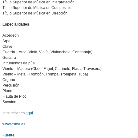
Título Superior de Música en Interpretación
Título Superior de Música en Composición
Título Superior de Música en Dirección
Especialidades
Acordeón
Arpa
Clave
Cuerda – Arco (Viola, Violín, Violonchelo, Contrabajo).
Guitarra
Intrumentos de púa
Viento – Madera (Oboe, Fagot, Clarinete, Flauta Travesera)
Viento – Metal (Trombón, Trompa, Trompeta, Tuba)
Órgano
Percusión
Piano
Flauta de Pico
Saxofón
Instrucciones
aquí
www.csma.es
Fuente