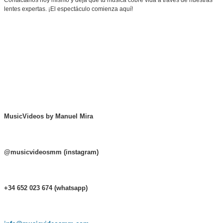
Contáctanos hoy mismo y deja que tu música cobre vida a través de nuestras
lentes expertas. ¡El espectáculo comienza aquí!
MusicVideos by Manuel Mira
@musicvideosmm (instagram)
+34 652 023 674 (whatsapp)