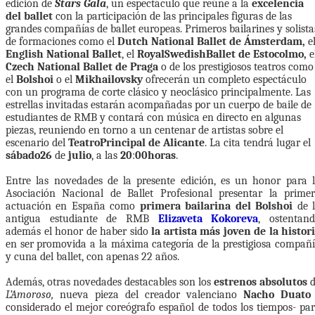
edición de
Stars Gala
, un espectáculo que reúne a la
excelencia
del ballet
con la participación de las principales figuras de las
grandes compañías de ballet europeas. Primeros bailarines y solista
de formaciones como el
Dutch National Ballet de Ámsterdam,
e
English National Ballet
, el
Royal
Swedish
Ballet de Estocolmo,
e
Czech National Ballet de Praga
o de los prestigiosos teatros como
el
Bolshoi
o el
Mikhailovsky
ofrecerán un completo espectáculo
con un programa de corte clásico y neoclásico principalmente. Las
estrellas invitadas estarán acompañadas por un cuerpo de baile de
estudiantes de RMB y contará con música en directo en algunas
piezas, reuniendo en torno a un centenar de artistas sobre el
escenario del
Teatro
Principal de Alicante
. La cita tendrá lugar el
sábado
26
de
julio
, a las
20
:
00
horas
.
Entre las novedades de la presente edición, es un honor para 
Asociación Nacional de Ballet Profesional presentar la prime
actuación en España como
primera bailarina del Bolshoi
de 
antigua estudiante de RMB
Elizaveta Kokoreva
, ostentan
además el honor de haber sido
la artista más joven
de la histor
en ser promovida a la máxima categoría de la prestigiosa compañ
y cuna del ballet, con apenas 22 años.
Además, otras novedades destacables son los
estrenos absolutos
d
L’Amoroso,
nueva pieza del creador valenciano
Nacho Duato
considerado el mejor coreógrafo español de todos los tiempos- pa