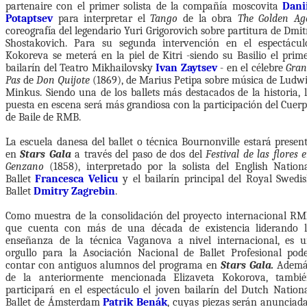
partenaire con el primer solista de la compañía moscovita
Dani
Potaptsev
para interpretar el
Tango
de la obra
The Golden Ag
coreografía del legendario Yuri Grigorovich sobre partitura de Dmit
Shostakovich. Para su segunda intervención en el espectácul
Kokoreva se meterá en la piel de Kitri -siendo su Basilio el prim
bailarín del Teatro Mikhailovsky
Ivan Zaytsev
- en el célebre
Gra
Pas
de
Don Quijote
(1869), de Marius Petipa sobre música de Ludw
Minkus. Siendo una de los ballets más destacados de la historia, 
puesta en escena será más grandiosa con la participación del Cuer
de Baile de RMB.
La escuela danesa del ballet o técnica Bournonville estará presen
en
Stars Gala
a través del paso de dos del
Festival de las flores 
Genzano
(1858), interpretado por la solista del English Nation
Ballet
Francesca Velicu
y el bailarín principal del Royal Swedi
Ballet
Dmitry Zagrebin
.
Como muestra de la consolidación del proyecto internacional R
que cuenta con más de una década de existencia liderando 
enseñanza de la técnica Vaganova a nivel internacional, es 
orgullo para la Asociación Nacional de Ballet Profesional pod
contar con antiguos alumnos del programa en
Stars Gala.
Ademá
de la anteriormente mencionada Elizaveta Kokorova, tambi
participará en el espectáculo el joven bailarín del Dutch Nation
Ballet de Ámsterdam
Patrik Benák
, cuyas piezas serán anunciad