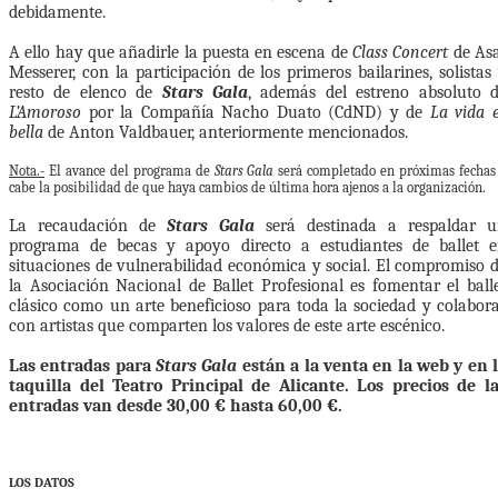
debidamente.
A ello hay que añadirle la puesta en escena de
Class Concert
de As
Messerer, con la participación de los primeros bailarines, solistas
resto de elenco de
Stars Gala
, además del estreno absoluto 
L’Amoroso
por la Compañía Nacho Duato (CdND) y de
La vida 
bella
de Anton Valdbauer, anteriormente mencionados.
Nota.-
El avance del programa de
Stars Gala
será completado en próximas fechas
cabe la posibilidad de que haya cambios de última hora ajenos a la organización.
La recaudación de
Stars Gala
será destinada a respaldar 
programa de becas y apoyo directo a estudiantes de ballet 
situaciones de vulnerabilidad económica y social. El compromiso 
la Asociación Nacional de Ballet Profesional es fomentar el ball
clásico como un arte beneficioso para toda la sociedad y colabor
con artistas que comparten los valores de este arte escénico.
Las entradas para
Stars Gala
están a la venta en la web y en 
taquilla del Teatro Principal de Alicante. Los precios de l
entradas van desde 30,00 € hasta 60,00 €.
LOS DATOS