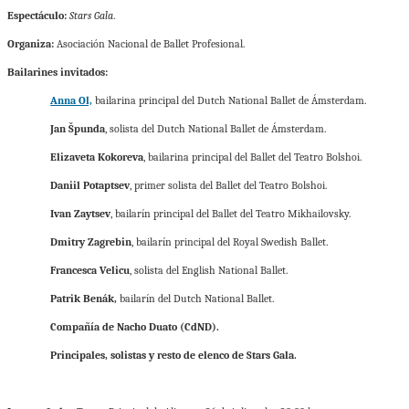
Espectáculo:
Stars
Gala
.
Organiza:
Asociación Nacional de Ballet Profesional.
Bailarines invitados:
Anna Ol,
bailarina principal del Dutch National Ballet de Ámsterdam
.
Jan Špunda
, solista del Dutch National Ballet de Ámsterdam
.
Elizaveta
Kokoreva
, bailarina principal del Ballet del Teatro Bolshoi.
Daniil
Potaptsev
, primer solista del Ballet del Teatro Bolshoi.
Ivan
Zaytsev
, bailarín principal del Ballet del Teatro Mikhailovsky.
Dmitry
Zagrebin
, bailarín principal del Royal Swedish Ballet.
Francesca
Velicu
, solista del English National Ballet.
Patrik Benák,
bailarín del Dutch National Ballet.
Compañía de Nacho Duato (CdND).
Principales, solistas y resto de elenco de Stars Gala
.