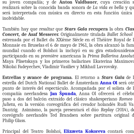
su joven compañía; y de
Anton
Valdbauer
, cuya creación 
realizará sobre la conocida banda sonora de
La vida es bella
y qu
será interpretada con música en directo en esta función única
inolvidable.
También hay que resaltar que
Stars Gala
recupera
la obra
Cla
Concert,
de Asaf Messerer.
Originalmente titulada
Ballet School
estrenada por el Ballet du XXième Siècle en el Théâtre Royal de 
Monnaie en Bruselas el 6 de mayo de 1961, la obra alcanzó la fa
mundial cuando el Bolshoi la incluyó en su gira estadounidens
participando en su
première
americana la
Prima Ballerina Assolu
Maya Plisetskaya y los primeros bailarines Ekaterina Maximov
Nikolai Fadeyechev, Vladimir Vasiliev y Mikhail Lavrovsky.
Estrellas y avance de programa.
El retorno a
Stars Gala
de l
estrella del Dutch National Ballet de Ámsterdam
Anna Ol
será ot
punto de interés del espectáculo. Acompañada por el solista de 
compañía neerlandesa
Jan Špunda
, Anna Ol ofrecerá el céleb
paso a dos del balcón extraído del clásico shakesperiano
Romeo 
Julieta
, en la versión coreográfica del creador holandés Rudi V
Dantzig. Asimismo, la pareja presentará el dúo
Replay
(2014), d
coreógrafo neerlandés Ted Brandsen sobre partitura original 
Philip Glass.
Principal del Teatro Bolshoi,
Elizaveta Kokoreva
contará com