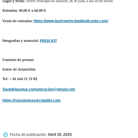
Lugar y fecha:
Teatro Principal de Alicante, 26 de julio, a las 20:00 horas.
Entradas: 30,00 € a 60,00 €.
Venta de entradas:
https://www.teatroprincipaldealicante.com/
Fotografías y material:
PRESS KIT
Contacto de prensa:
Iratxe de Arantzibia
Tel: + 34 646 11 72 82
Sautdebasque.comunicacion@gmail.com
https://russianmastersballet.com
Fecha de publicación:
Abril 30, 2025